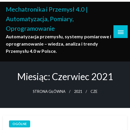
Skip
Mechatronika i Przemysł 4.0 |
to
content
Automatyzacja, Pomiary,
Oprogramowanie
Automatyzacja przemysłu, systemy pomiarowe i
oprogramowanie – wiedza, analiza i trendy
Przemysłu 4.0 w Polsce.
Miesiąc:
Czerwiec 2021
STRONA GŁÓWNA
2021
CZE
OGÓLNE