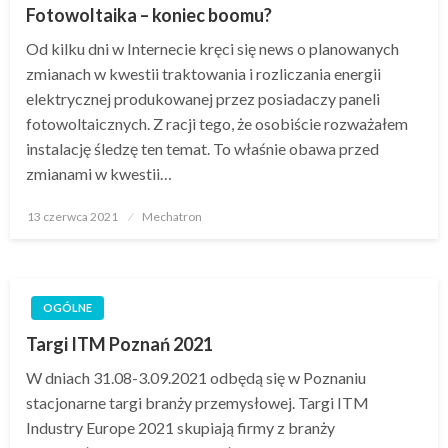
Fotowoltaika – koniec boomu?
Od kilku dni w Internecie kręci się news o planowanych
zmianach w kwestii traktowania i rozliczania energii
elektrycznej produkowanej przez posiadaczy paneli
fotowoltaicznych. Z racji tego, że osobiście rozważałem
instalację śledzę ten temat. To właśnie obawa przed
zmianami w kwestii…
Opublikowane
13 czerwca 2021
Mechatron
w
OGÓLNE
Targi ITM Poznań 2021
W dniach 31.08-3.09.2021 odbędą się w Poznaniu
stacjonarne targi branży przemysłowej. Targi ITM
Industry Europe 2021 skupiają firmy z branży