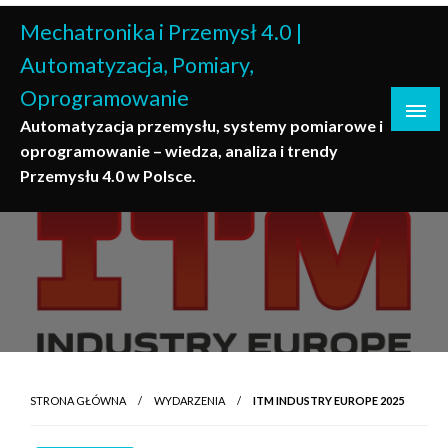
Skip
Mechatronika i Przemysł 4.0 |
to
content
Automatyzacja, Pomiary,
Oprogramowanie
Automatyzacja przemysłu, systemy pomiarowe i
oprogramowanie – wiedza, analiza i trendy
Przemysłu 4.0 w Polsce.
STRONA GŁÓWNA
WYDARZENIA
ITM INDUSTRY EUROPE 2025