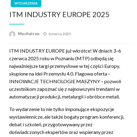
WYDARZENIA
ITM INDUSTRY EUROPE 2025
Opublikowane
Mechatron
6 marca 2025
w
ITM INDUSTRY EUROPE już wkrótce! W dniach 3–6
czerwca 2025 roku w Poznaniu (MTP) odbędą się
najważniejsze targi przemysłowe w tej części Europy,
skupione na idei Przemysłu 4.0. Flagowa oferta –
INNOWACJE TECHNOLOGIE MASZYNY – pozwoli
uczestnikom zapoznać się z najnowszymi trendami w
automatyzacji produkcji, metalurgii i obróbce metali.
To wydarzenie to nie tylko imponujące ekspozycje
wystawiennicze, ale także bogaty program konferencji,
debat i szkoleń, przygotowywany przez
doświadczonych ekspertów oraz wspierany przez