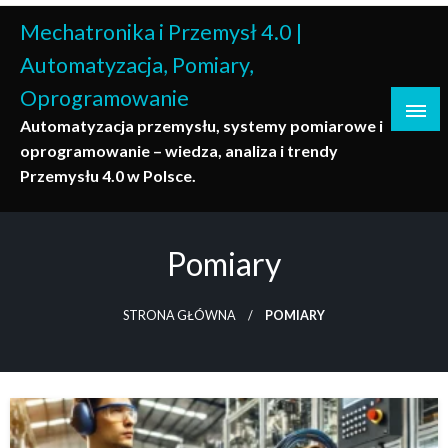
Skip
Mechatronika i Przemysł 4.0 |
to
content
Automatyzacja, Pomiary,
Oprogramowanie
Automatyzacja przemysłu, systemy pomiarowe i
oprogramowanie – wiedza, analiza i trendy
Przemysłu 4.0 w Polsce.
Pomiary
STRONA GŁÓWNA
POMIARY