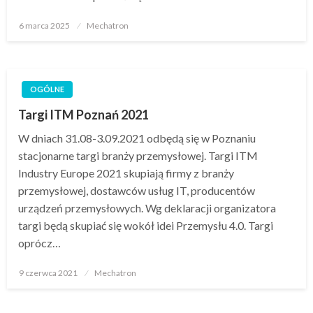
Opublikowane
6 marca 2025
Mechatron
w
OGÓLNE
Targi ITM Poznań 2021
W dniach 31.08-3.09.2021 odbędą się w Poznaniu
stacjonarne targi branży przemysłowej. Targi ITM
Industry Europe 2021 skupiają firmy z branży
przemysłowej, dostawców usług IT, producentów
urządzeń przemysłowych. Wg deklaracji organizatora
targi będą skupiać się wokół idei Przemysłu 4.0. Targi
oprócz…
Opublikowane
9 czerwca 2021
Mechatron
w