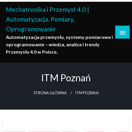
Skip
Mechatronika i Przemysł 4.0 |
to
content
Automatyzacja, Pomiary,
Oprogramowanie
Automatyzacja przemysłu, systemy pomiarowe i
oprogramowanie – wiedza, analiza i trendy
Przemysłu 4.0 w Polsce.
ITM Poznań
STRONA GŁÓWNA
ITM POZNAŃ