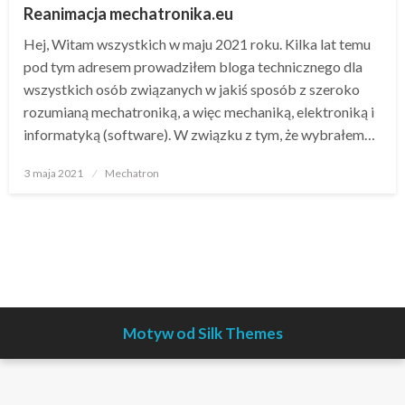
Reanimacja mechatronika.eu
Hej, Witam wszystkich w maju 2021 roku. Kilka lat temu
pod tym adresem prowadziłem bloga technicznego dla
wszystkich osób związanych w jakiś sposób z szeroko
rozumianą mechatroniką, a więc mechaniką, elektroniką i
informatyką (software). W związku z tym, że wybrałem…
Opublikowane
3 maja 2021
Mechatron
w
Motyw od Silk Themes