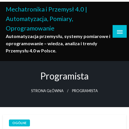
Skip
Mechatronika i Przemysł 4.0 |
to
content
Automatyzacja, Pomiary,
Oprogramowanie
Automatyzacja przemysłu, systemy pomiarowe i
oprogramowanie – wiedza, analiza i trendy
Przemysłu 4.0 w Polsce.
Programista
STRONA GŁÓWNA
PROGRAMISTA
OGÓLNE