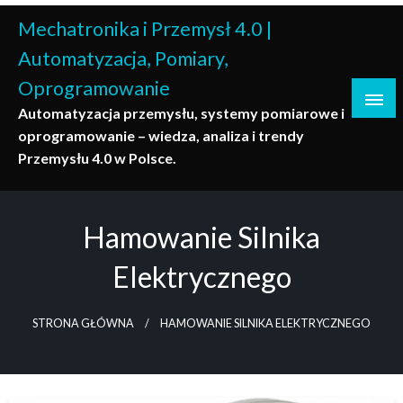
Skip
Mechatronika i Przemysł 4.0 |
to
content
Automatyzacja, Pomiary,
Oprogramowanie
Automatyzacja przemysłu, systemy pomiarowe i
oprogramowanie – wiedza, analiza i trendy
Przemysłu 4.0 w Polsce.
Hamowanie Silnika
Elektrycznego
STRONA GŁÓWNA
HAMOWANIE SILNIKA ELEKTRYCZNEGO