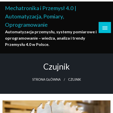
Skip
Mechatronika i Przemysł 4.0 |
to
content
Automatyzacja, Pomiary,
Oprogramowanie
Automatyzacja przemysłu, systemy pomiarowe i
oprogramowanie – wiedza, analiza i trendy
Przemysłu 4.0 w Polsce.
Czujnik
STRONA GŁÓWNA
CZUJNIK