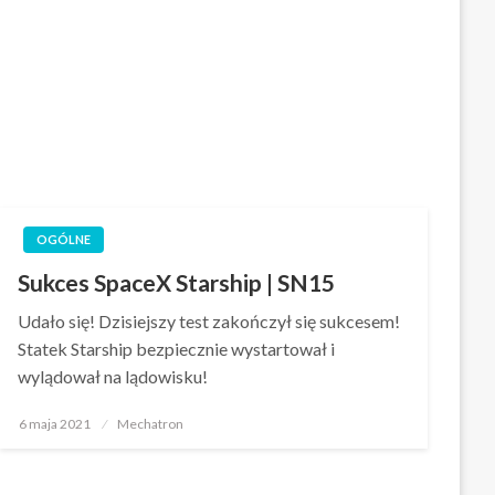
OGÓLNE
Sukces SpaceX Starship | SN15
Udało się! Dzisiejszy test zakończył się sukcesem!
Statek Starship bezpiecznie wystartował i
wylądował na lądowisku!
Opublikowane
6 maja 2021
Mechatron
w