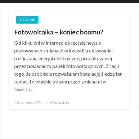
OGÓLNE
Fotowoltaika – koniec boomu?
Od kilku dni w Internecie kręci się news o
planowanych zmianach w kwestii traktowania i
rozliczania energii elektrycznej produkowanej
przez posiadaczy paneli fotowoltaicznych. Z racji
tego, że osobiście rozważałem instalację śledzę ten
temat. To właśnie obawa przed zmianami w
kwestii…
Opublikowane
13 czerwca 2021
Mechatron
w