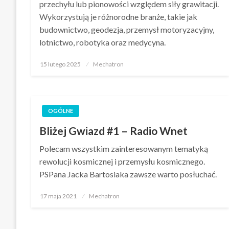
przechyłu lub pionowości względem siły grawitacji.
Wykorzystują je różnorodne branże, takie jak
budownictwo, geodezja, przemysł motoryzacyjny,
lotnictwo, robotyka oraz medycyna.
Opublikowane
15 lutego 2025
Mechatron
w
OGÓLNE
Bliżej Gwiazd #1 – Radio Wnet
Polecam wszystkim zainteresowanym tematyką
rewolucji kosmicznej i przemysłu kosmicznego.
PSPana Jacka Bartosiaka zawsze warto posłuchać.
Opublikowane
17 maja 2021
Mechatron
w