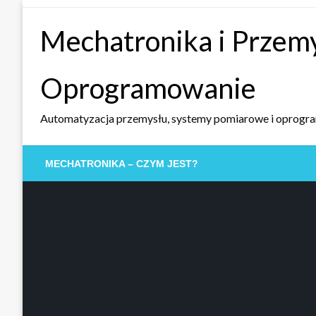
Skip
to
Mechatronika i Przemy
content
Oprogramowanie
Automatyzacja przemysłu, systemy pomiarowe i oprogramo
MECHATRONIKA – CZYM JEST?