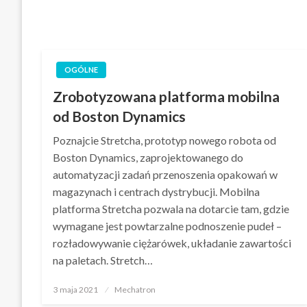
OGÓLNE
Zrobotyzowana platforma mobilna
od Boston Dynamics
Poznajcie Stretcha, prototyp nowego robota od
Boston Dynamics, zaprojektowanego do
automatyzacji zadań przenoszenia opakowań w
magazynach i centrach dystrybucji. Mobilna
platforma Stretcha pozwala na dotarcie tam, gdzie
wymagane jest powtarzalne podnoszenie pudeł –
rozładowywanie ciężarówek, układanie zawartości
na paletach. Stretch…
Opublikowane
3 maja 2021
Mechatron
w