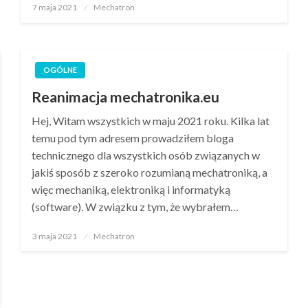
Opublikowane
7 maja 2021
Mechatron
w
OGÓLNE
Reanimacja mechatronika.eu
Hej, Witam wszystkich w maju 2021 roku. Kilka lat
temu pod tym adresem prowadziłem bloga
technicznego dla wszystkich osób związanych w
jakiś sposób z szeroko rozumianą mechatroniką, a
więc mechaniką, elektroniką i informatyką
(software). W związku z tym, że wybrałem…
Opublikowane
3 maja 2021
Mechatron
w