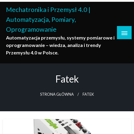
Skip
Mechatronika i Przemysł 4.0 |
to
content
Automatyzacja, Pomiary,
Oprogramowanie
Automatyzacja przemysłu, systemy pomiarowe i
oprogramowanie – wiedza, analiza i trendy
Przemysłu 4.0 w Polsce.
Fatek
STRONA GŁÓWNA
FATEK